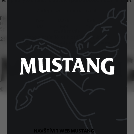
Vstup na tyto stránky je povolen pouze osobám starším
18
let.
Zadejte své datum narození:
Pivovar Ostravar
Den
Měsíc
Rok
Hornopolní
57
, Ostrava
1
Spotřebitelská linka
OVĚŘIT VĚK
Určeno starším
18
let. Nesdílejte s mladšími.
251
027
251
Vychutnávejte zodpovědně. Děkujeme.
©
2026
SiteOne. Všechna práva vyhrazena.
NAVŠTÍVIT WEB MUSTANG