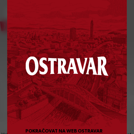
Bylo vám už
18
let?
POKRAČOVAT NA WEB OSTRAVAR