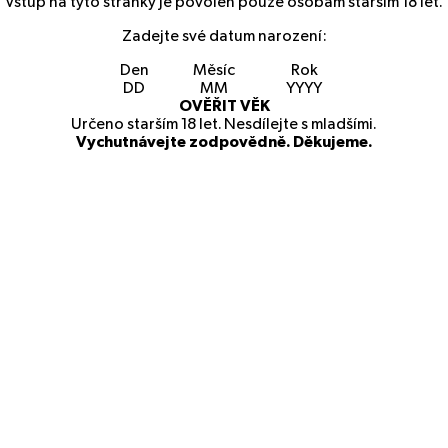
Vstup na tyto stránky je povolen pouze osobám starším
18
let.
Zadejte své datum narození:
Den
Měsíc
Rok
OVĚŘIT VĚK
Určeno starším
18
let. Nesdílejte s mladšími.
Vychutnávejte zodpovědně. Děkujeme.