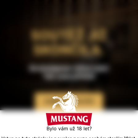
SOUTĚŽ JIŽ
SKONČILA.
Gratulujeme výhercům!
Tak zase příště!
ZOBRAZIT SOUTĚŽ
Bylo vám už
18
let?