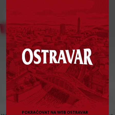
Bylo vám už
18
let?
POKRAČOVAT NA WEB OSTRAVAR