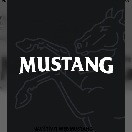
Vstup na tyto stránky je povolen pouze osobám starším
18
let.
Zadejte své datum narození:
Pivovar Ostravar
Den
Měsíc
Rok
Hornopolní
57
, Ostrava
1
Spotřebitelská linka
OVĚŘIT VĚK
Určeno starším
18
let. Nesdílejte s mladšími.
251
027
251
Vychutnávejte zodpovědně. Děkujeme.
©
2026
SiteOne. Všechna práva vyhrazena.
NAVŠTÍVIT WEB MUSTANG