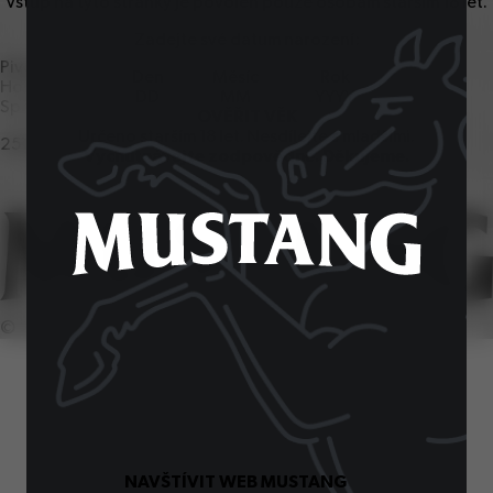
Vstup na tyto stránky je povolen pouze osobám starším
18
let.
Zadejte své datum narození:
Pivovar Ostravar
Den
Měsíc
Rok
Hornopolní
57
, Ostrava
1
Spotřebitelská linka
OVĚŘIT VĚK
Určeno starším
18
let. Nesdílejte s mladšími.
251
027
251
Vychutnávejte zodpovědně. Děkujeme.
©
2026
SiteOne. Všechna práva vyhrazena.
NAVŠTÍVIT WEB MUSTANG