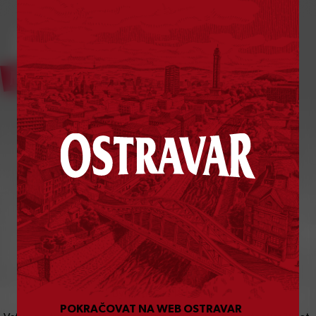
Bylo vám už
18
let?
POKRAČOVAT NA WEB OSTRAVAR