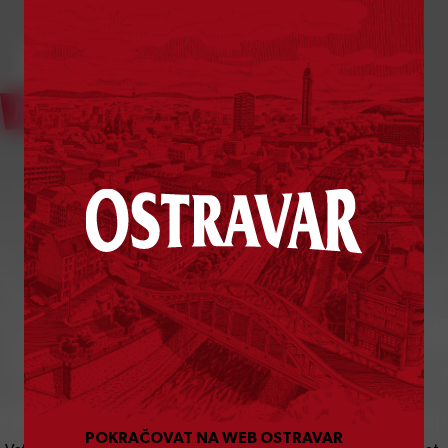
Bylo vám už
18
let?
POKRAČOVAT NA WEB OSTRAVAR