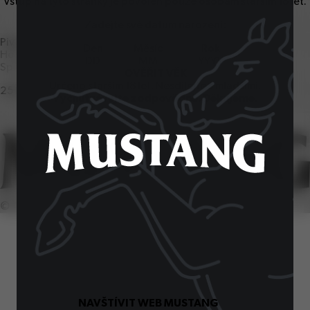
Vstup na tyto stránky je povolen pouze osobám starším
18
let.
Zadejte své datum narození:
Pivovar Ostravar
Den
Měsíc
Rok
Hornopolní
57
, Ostrava
1
Spotřebitelská linka
OVĚŘIT VĚK
Určeno starším
18
let. Nesdílejte s mladšími.
251
027
251
Vychutnávejte zodpovědně. Děkujeme.
©
2026
SiteOne. Všechna práva vyhrazena.
NAVŠTÍVIT WEB MUSTANG