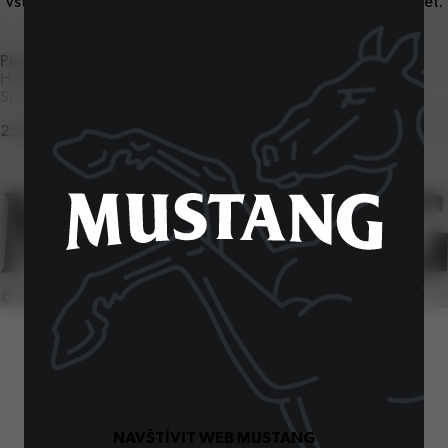
Vstup na tyto stránky je povolen pouze osobám starším
18
let.
Zadejte své datum narození:
Pivovar Ostravar
Den
Měsíc
Rok
Hornopolní
57
, Ostrava
1
Spotřebitelská linka
OVĚŘIT VĚK
Určeno starším
18
let. Nesdílejte s mladšími.
251
027
251
Vychutnávejte zodpovědně. Děkujeme.
©
2026
SiteOne. Všechna práva vyhrazena.
NAVŠTÍVIT WEB MUSTANG