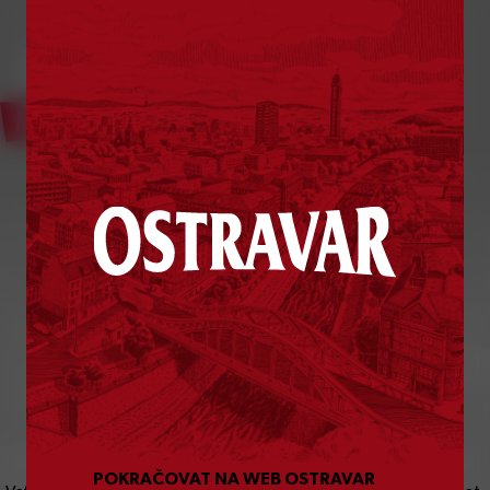
Bylo vám už
18
let?
POKRAČOVAT NA WEB OSTRAVAR