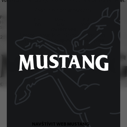
Vstup na tyto stránky je povolen pouze osobám starším
18
let.
Zadejte své datum narození:
Pivovar Ostravar
Den
Měsíc
Rok
Hornopolní
57
, Ostrava
1
Spotřebitelská linka
OVĚŘIT VĚK
Určeno starším
18
let. Nesdílejte s mladšími.
251
027
251
Vychutnávejte zodpovědně. Děkujeme.
©
2026
SiteOne. Všechna práva vyhrazena.
NAVŠTÍVIT WEB MUSTANG