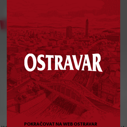
Bylo vám už
18
let?
POKRAČOVAT NA WEB OSTRAVAR