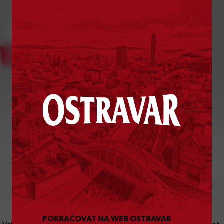
Bylo vám už
18
let?
POKRAČOVAT NA WEB OSTRAVAR