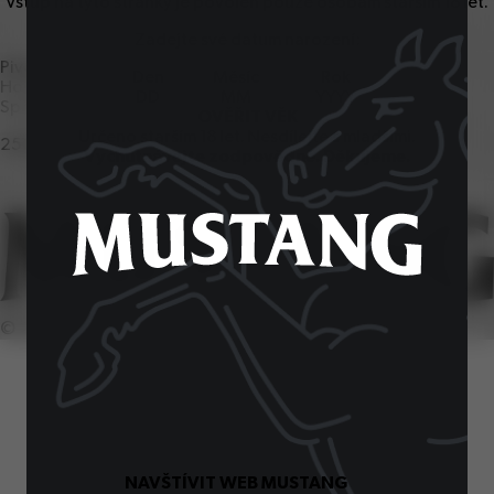
Vstup na tyto stránky je povolen pouze osobám starším
18
let.
Zadejte své datum narození:
Pivovar Ostravar
Den
Měsíc
Rok
Hornopolní
57
, Ostrava
1
Spotřebitelská linka
OVĚŘIT VĚK
Určeno starším
18
let. Nesdílejte s mladšími.
251
027
251
Vychutnávejte zodpovědně. Děkujeme.
©
2026
SiteOne. Všechna práva vyhrazena.
NAVŠTÍVIT WEB MUSTANG