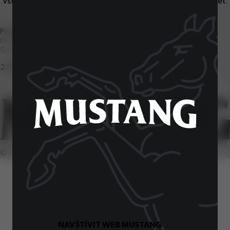
Vstup na tyto stránky je povolen pouze osobám starším
18
let.
Zadejte své datum narození:
Pivovar Ostravar
Den
Měsíc
Rok
Hornopolní
57
, Ostrava
1
Spotřebitelská linka
OVĚŘIT VĚK
Určeno starším
18
let. Nesdílejte s mladšími.
251
027
251
Vychutnávejte zodpovědně. Děkujeme.
©
2026
SiteOne. Všechna práva vyhrazena.
NAVŠTÍVIT WEB MUSTANG