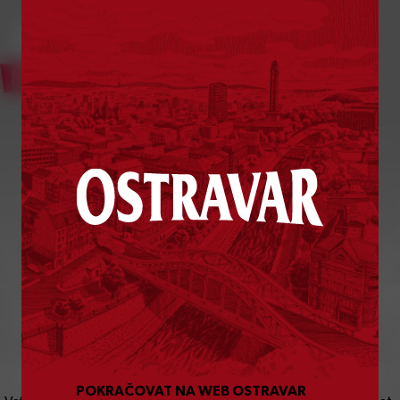
Bylo vám už
18
let?
POKRAČOVAT NA WEB OSTRAVAR